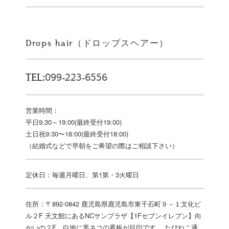
Drops hair（ドロップスヘアー）
TEL:
099-223-6556
営業時間：
平日9:30～19:00(最終受付19:00)
土日祝9:30〜18:00(最終受付18:00)
（結婚式などで早朝をご希望の際はご相談下さい）
定休日：毎週月曜日、第1第・3火曜日
住所：〒892-0842 鹿児島県鹿児島市東千石町９－１文化ビ
ル２F 天文館にあるNCサンプラザ【1Fセブンイレブン】向
かいの２F。白地に黒ネコの看板が目印です。 たびねこ通