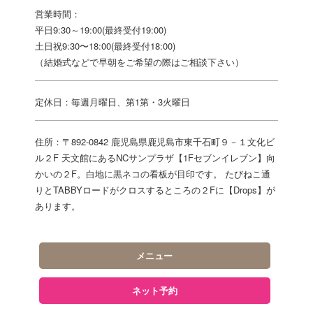
営業時間：
平日9:30～19:00(最終受付19:00)
土日祝9:30〜18:00(最終受付18:00)
（結婚式などで早朝をご希望の際はご相談下さい）
定休日：毎週月曜日、第1第・3火曜日
住所：〒892-0842 鹿児島県鹿児島市東千石町９－１文化ビ
ル２F 天文館にあるNCサンプラザ【1Fセブンイレブン】向
かいの２F。白地に黒ネコの看板が目印です。 たびねこ通
りとTABBYロードがクロスするところの２Fに【Drops】が
あります。
メニュー
ネット予約