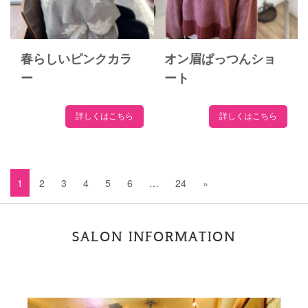
春らしいピンクカラ
オン眉ぱっつんショ
ー
ート
詳しくはこちら
詳しくはこちら
1
2
3
4
5
6
…
24
»
SALON INFORMATION