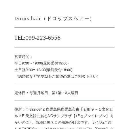
Drops hair（ドロップスヘアー）
TEL:
099-223-6556
営業時間：
平日9:30～19:00(最終受付19:00)
土日祝9:30〜18:00(最終受付18:00)
（結婚式などで早朝をご希望の際はご相談下さい）
定休日：毎週月曜日、第1第・3火曜日
住所：〒892-0842 鹿児島県鹿児島市東千石町９－１文化ビ
ル２F 天文館にあるNCサンプラザ【1Fセブンイレブン】向
かいの２F。白地に黒ネコの看板が目印です。 たびねこ通
りとTABBYロードがクロスするところの２Fに【Drops】が