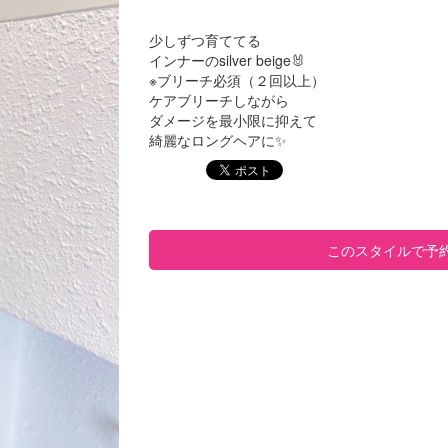
少しずつ育ててる
インナーのsilver beige🐰
※ブリーチ必須（２回以上）
ケアブリーチしながら
ダメージを最小限に抑えて
綺麗なロングヘアに✨
このスタイルで予