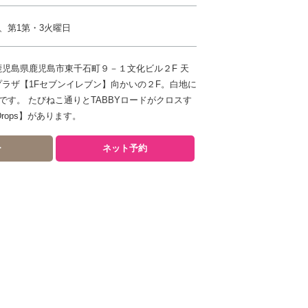
、第1第・3火曜日
42 鹿児島県鹿児島市東千石町９－１文化ビル２F 天
プラザ【1Fセブンイレブン】向かいの２F。白地に
です。 たびねこ通りとTABBYロードがクロスす
rops】があります。
ー
ネット予約