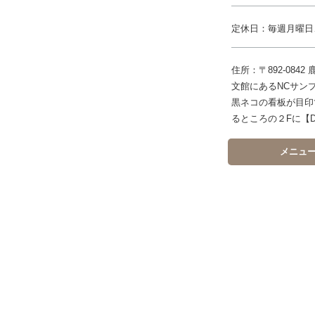
定休日：毎週月曜日
住所：〒892-08
文館にあるNCサン
黒ネコの看板が目印
るところの２Fに【D
メニュ