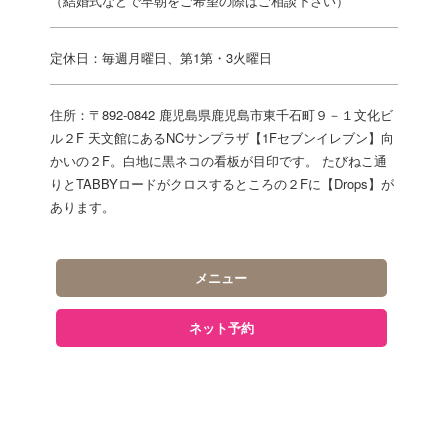
（結婚式などで早朝をご希望の際はご相談下さい）
定休日：毎週月曜日、第1第・3火曜日
住所：〒892-0842 鹿児島県鹿児島市東千石町９－１文化ビ
ル２F 天文館にあるNCサンプラザ【1Fセブンイレブン】向
かいの２F。白地に黒ネコの看板が目印です。 たびねこ通
りとTABBYロードがクロスするところの２Fに【Drops】が
あります。
メニュー
ネット予約