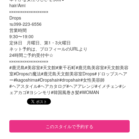
hair/Ami
🍬🍬🍬🍬🍬🍬🍬🍬🍬
Drops
℡099-223-6556
営業時間
9:30〜19:00
定休日 月曜日、第1・3火曜日
ネット予約は、プロフィールのURLより
24時間ご予約受付中☆
🍬🍬🍬🍬🍬🍬🍬🍬🍬
#鹿児島#美容室#天文館#東千石町#鹿児島美容室#天文館美容
室#Dropsの魔法#鹿児島天文館美容室Drops#ドロップスヘア
ー#kagoshima#Dropshair#dropshair#女性美容師
#ヘアスタイル#ヘアカタログ#ヘアアレンジ#イメチェン#シ
ェアカゴ#ヨシンモリ#韓国風巻き髪#WOMAN
このスタイルで予約する