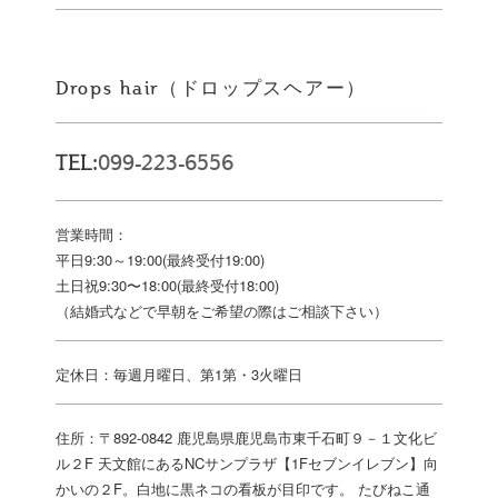
Drops hair（ドロップスヘアー）
TEL:
099-223-6556
営業時間：
平日9:30～19:00(最終受付19:00)
土日祝9:30〜18:00(最終受付18:00)
（結婚式などで早朝をご希望の際はご相談下さい）
定休日：毎週月曜日、第1第・3火曜日
住所：〒892-0842 鹿児島県鹿児島市東千石町９－１文化ビ
ル２F 天文館にあるNCサンプラザ【1Fセブンイレブン】向
かいの２F。白地に黒ネコの看板が目印です。 たびねこ通