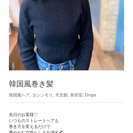
韓国風巻き髪
韓国風ヘア
,
ヨシンモリ
,
天文館
,
美容室
,
Drops
先日のお客様♡
いつものストレートヘアも
巻き方を変えるだけで
華やかな女性らしさを演出💕