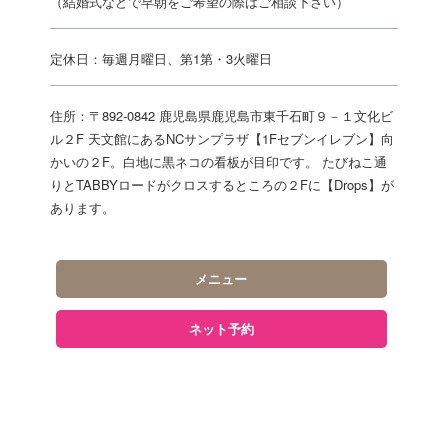
（結婚式などで早朝をご希望の際はご相談下さい）
定休日：毎週月曜日、第1第・3火曜日
住所：〒892-0842 鹿児島県鹿児島市東千石町９－１文化ビ
ル２F 天文館にあるNCサンプラザ【1Fセブンイレブン】向
かいの２F。白地に黒ネコの看板が目印です。 たびねこ通
りとTABBYロードがクロスするところの２Fに【Drops】が
あります。
メニュー
ネット予約