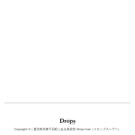
Copyright ©｜鹿児島市東千石町にある美容室 Drops hair（ドロップスヘアー）