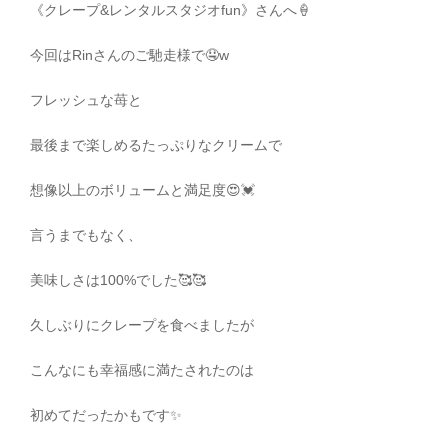
《クレープ
&
レンタルスタジオ
fun
》さんへ
🍦
今回は
Rin
さんのご馳走様で
🤤
w
フレッシュな苺と
最後まで楽しめるたっぷりなクリームで
想像以上のボリュームと満足度
😍💓
言うまでもなく、
美味しさは
100%
でした
🥰🥰
久しぶりにクレープを食べましたが
こんなにも幸福感に満たされたのは
初めてだったかもです
✨