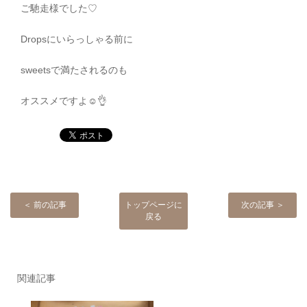
ご馳走様でした
♡
Drops
にいらっしゃる前に
sweets
で満たされるのも
オススメですよ
☺️👌
＜ 前の記事
トップページに
次の記事 ＞
戻る
関連記事