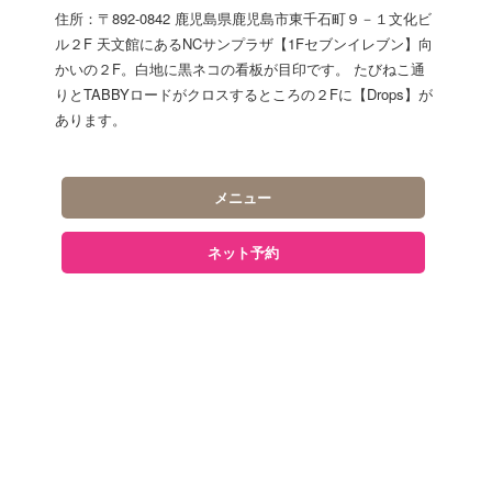
住所：〒892-0842 鹿児島県鹿児島市東千石町９－１文化ビ
ル２F 天文館にあるNCサンプラザ【1Fセブンイレブン】向
かいの２F。白地に黒ネコの看板が目印です。 たびねこ通
りとTABBYロードがクロスするところの２Fに【Drops】が
あります。
メニュー
ネット予約