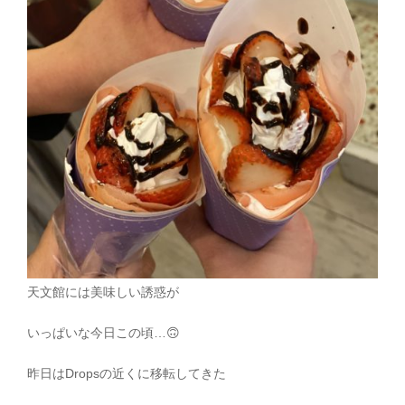
天文館には美味しい誘惑が
いっぱいな今日この頃
…
🙃
昨日は
Drops
の近くに移転してきた