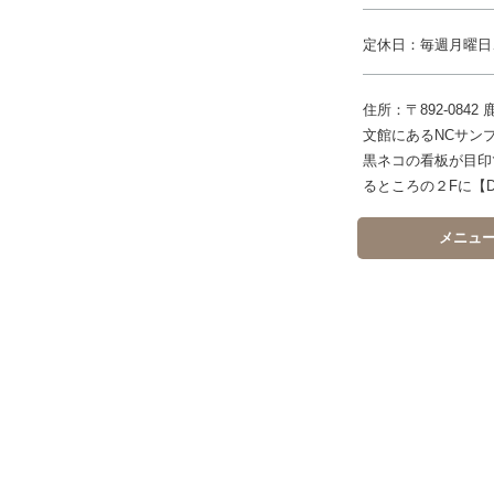
定休日：毎週月曜日
住所：〒892-08
文館にあるNCサン
黒ネコの看板が目印
るところの２Fに【D
メニュ