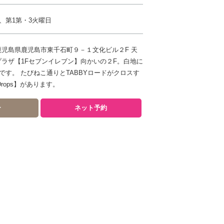
、第1第・3火曜日
42 鹿児島県鹿児島市東千石町９－１文化ビル２F 天
プラザ【1Fセブンイレブン】向かいの２F。白地に
です。 たびねこ通りとTABBYロードがクロスす
rops】があります。
ー
ネット予約