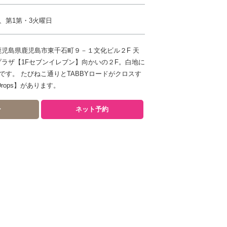
、第1第・3火曜日
42 鹿児島県鹿児島市東千石町９－１文化ビル２F 天
プラザ【1Fセブンイレブン】向かいの２F。白地に
です。 たびねこ通りとTABBYロードがクロスす
rops】があります。
ー
ネット予約