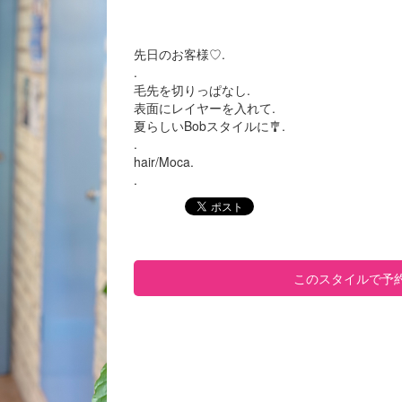
先日のお客様♡.
.
毛先を切りっぱなし.
表面にレイヤーを入れて.
夏らしいBobスタイルに🎐.
.
hair/Moca.
.
このスタイルで予