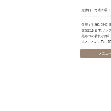
定休日：毎週月曜日
住所：〒892-08
文館にあるNCサン
黒ネコの看板が目印
るところの２Fに【D
メニュ