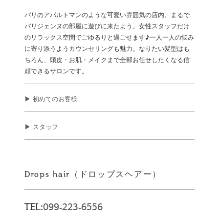
パリのアパルトマンのような可愛い雰囲気の店内。まるで
パリジェンヌの部屋に遊びに来たよう。女性スタッフだけ
のリラックス空間でごゆるりと過ごせます♪一人一人の悩み
に寄り添うようカウンセリングも魅力。なりたい髪型はも
ちろん、頭皮・お肌・メイクまで全部お任せしたくなる信
頼できるサロンです。
▶ 初めてのお客様
▶ スタッフ
Drops hair（ドロップスヘアー）
TEL:
099-223-6556