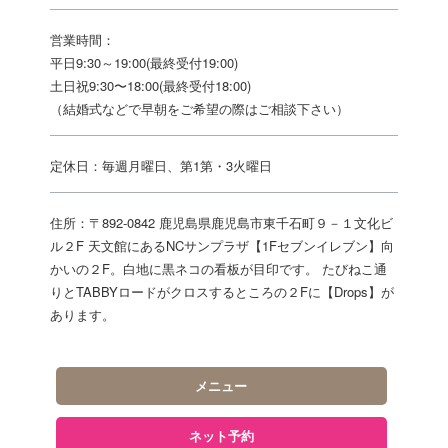
営業時間：
平日9:30～19:00(最終受付19:00)
土日祝9:30〜18:00(最終受付18:00)
（結婚式などで早朝をご希望の際はご相談下さい）
定休日：毎週月曜日、第1第・3火曜日
住所：〒892-0842 鹿児島県鹿児島市東千石町９－１文化ビ
ル２F 天文館にあるNCサンプラザ【1Fセブンイレブン】向
かいの２F。白地に黒ネコの看板が目印です。 たびねこ通
りとTABBYロードがクロスするところの２Fに【Drops】が
あります。
メニュー
ネット予約