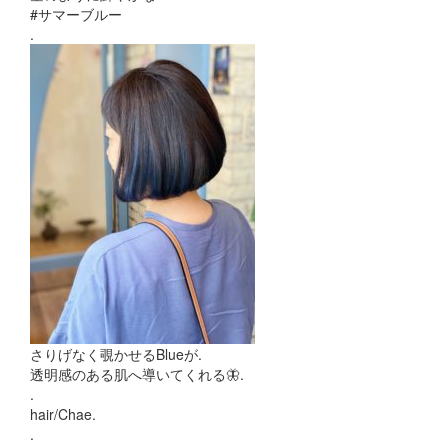
#サマーブルー
.
さりげなく覗かせるBlueが.
透明感のある肌へ導いてくれる🦋.
.
hair/Chae.
.