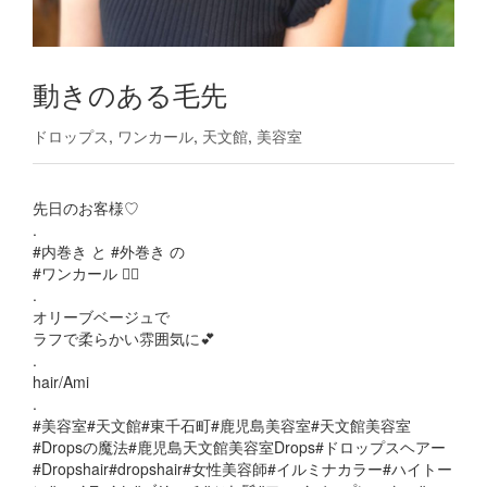
動きのある毛先
ドロップス
,
ワンカール
,
天文館
,
美容室
先日のお客様♡
.
#内巻き と #外巻き の
#ワンカール 💇‍♀️
.
オリーブベージュで
ラフで柔らかい雰囲気に💕
.
hair/Ami
.
#美容室#天文館#東千石町#鹿児島美容室#天文館美容室
#Dropsの魔法#鹿児島天文館美容室Drops#ドロップスヘアー
#Dropshair#dropshair#女性美容師#イルミナカラー#ハイトー