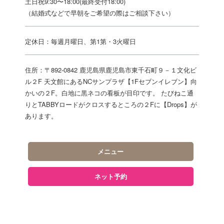
土日祝9:30〜18:00(最終受付18:00)
（結婚式などで早朝をご希望の際はご相談下さい）
定休日：毎週月曜日、第1第・3火曜日
住所：〒892-0842 鹿児島県鹿児島市東千石町９－１文化ビ
ル２F 天文館にあるNCサンプラザ【1Fセブンイレブン】向
かいの２F。白地に黒ネコの看板が目印です。 たびねこ通
りとTABBYロードがクロスするところの２Fに【Drops】が
あります。
メニュー
ネット予約