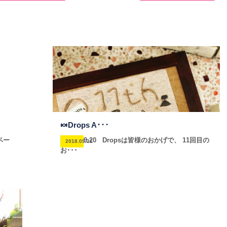
🍬Drops A･･･
ペー
Ο 2018.9.20 Dropsは皆様のおかげで、 11回目の
2018.09.21
お･･･