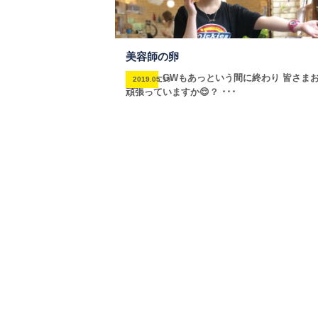
美容師の卵
長かったGWもあっという間に終わり 皆さま
2019.05.15
頑張っていますか😌？ ･･･