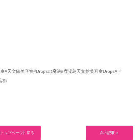
#天文館美容室#Dropsの魔法#鹿児島天文館美容室Drops#ド
美容師
トップページに戻る
次の記事 ＞