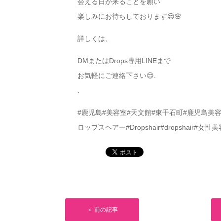
会える日が来ることを願い
楽しみにお待ちしております😌🌸
詳しくは、
DMまたはDrops専用LINEまで
お気軽にご連絡下さい😌.
.
#鹿児島#美容室#天文館#東千石町#鹿児島美容室
ロップスヘアー#Dropshair#dropshair#女性
＜ 前の記事