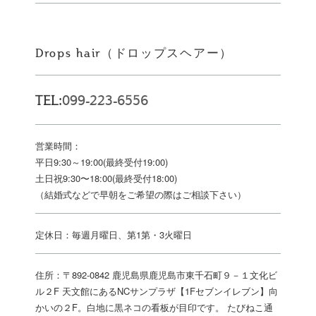
Drops hair（ドロップスヘアー）
TEL:
099-223-6556
営業時間：
平日9:30～19:00(最終受付19:00)
土日祝9:30〜18:00(最終受付18:00)
（結婚式などで早朝をご希望の際はご相談下さい）
定休日：毎週月曜日、第1第・3火曜日
住所：〒892-0842 鹿児島県鹿児島市東千石町９－１文化ビ
ル２F 天文館にあるNCサンプラザ【1Fセブンイレブン】向
かいの２F。白地に黒ネコの看板が目印です。 たびねこ通