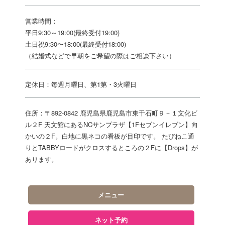
営業時間：
平日9:30～19:00(最終受付19:00)
土日祝9:30〜18:00(最終受付18:00)
（結婚式などで早朝をご希望の際はご相談下さい）
定休日：毎週月曜日、第1第・3火曜日
住所：〒892-0842 鹿児島県鹿児島市東千石町９－１文化ビ
ル２F 天文館にあるNCサンプラザ【1Fセブンイレブン】向
かいの２F。白地に黒ネコの看板が目印です。 たびねこ通
りとTABBYロードがクロスするところの２Fに【Drops】が
あります。
メニュー
ネット予約