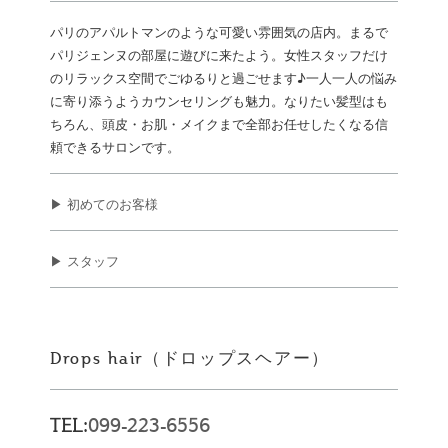
パリのアパルトマンのような可愛い雰囲気の店内。まるで
パリジェンヌの部屋に遊びに来たよう。女性スタッフだけ
のリラックス空間でごゆるりと過ごせます♪一人一人の悩み
に寄り添うようカウンセリングも魅力。なりたい髪型はも
ちろん、頭皮・お肌・メイクまで全部お任せしたくなる信
頼できるサロンです。
▶ 初めてのお客様
▶ スタッフ
Drops hair（ドロップスヘアー）
TEL:
099-223-6556