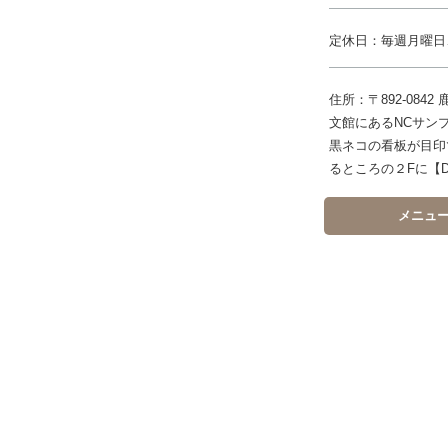
定休日：毎週月曜日
住所：〒892-08
文館にあるNCサン
黒ネコの看板が目印
るところの２Fに【D
メニュ