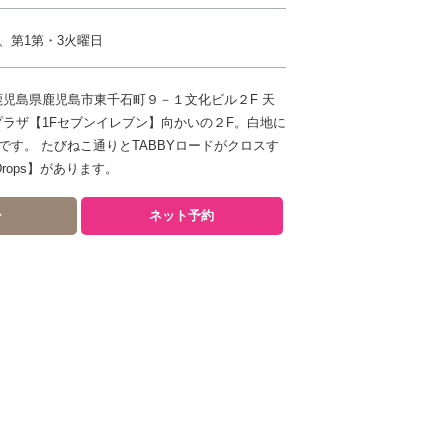
、第1第・3火曜日
42 鹿児島県鹿児島市東千石町９－１文化ビル２F 天
プラザ【1Fセブンイレブン】向かいの２F。白地に
です。 たびねこ通りとTABBYロードがクロスす
rops】があります。
ー
ネット予約